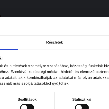
Részletek
ál
mak és hirdetések személyre szabásához, közösségi funkciók biz
hez. Ezenkívül közösségi média-, hirdető- és elemező partner
zó adatait, akik kombinálhatják az adatokat más olyan adatokka
sznált más szolgáltatásokból gyűjtöttek.
Beállítások
Statisztikai