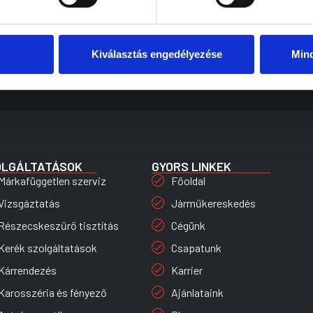
Kiválasztás engedélyezése
Min
OLGÁLTATÁSOK
GYORS LINKEK
Márkafüggetlen szerviz
Főoldal
Vizsgáztatás
Járműkereskedés
Részecskeszűrő tisztítás
Cégünk
Kerék szolgáltatások
Csapatunk
Kárrendezés
Karrier
Karosszéria és fényező
Ajánlataink