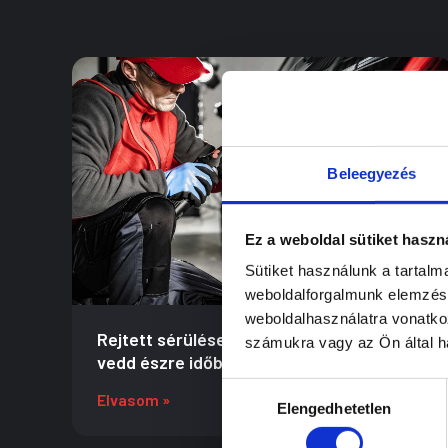
Beleegyezés
Ez a weboldal sütiket haszn
Sütiket használunk a tartal
weboldalforgalmunk elemzésé
weboldalhasználatra vonatko
Rejtett sérülések a karosszérián – így
számukra vagy az Ön által ha
vedd észre időben
Hozzájárulás
Elvasom »
Elengedhetetlen
kiválasztása