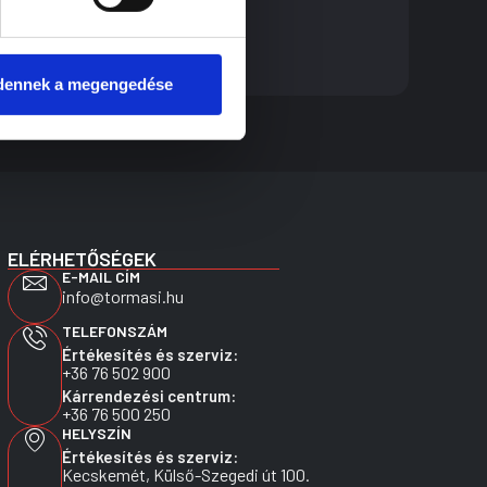
karosszéria
használtautó
autószervíz
dennek a megengedése
ELÉRHETŐSÉGEK
E-MAIL CÍM
info@tormasi.hu
TELEFONSZÁM
Értékesítés és szerviz:
+36 76 502 900
Kárrendezési centrum:
+36 76 500 250
HELYSZÍN
Értékesítés és szerviz:
Kecskemét, Külső-Szegedi út 100.