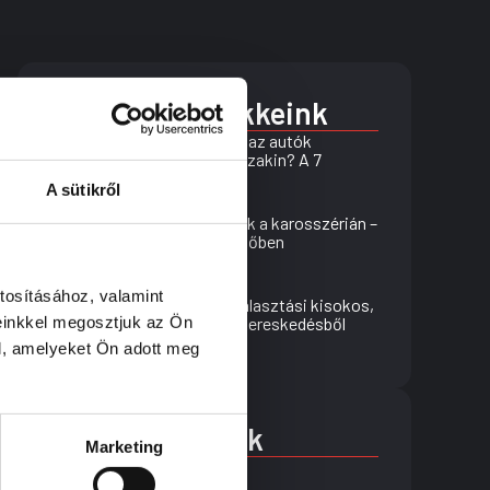
Korábbi cikkeink
Miért bukik meg az autók
többsége a műszakin? A 7
leggyakoribb ok
A sütikről
Rejtett sérülések a karosszérián –
így vedd észre időben
tosításához, valamint
Használtautó választási kisokos,
einkkel megosztjuk az Ön
miért érdemes kereskedésből
vásárolni?
l, amelyeket Ön adott meg
Címkék
Marketing
műszaki vizsga