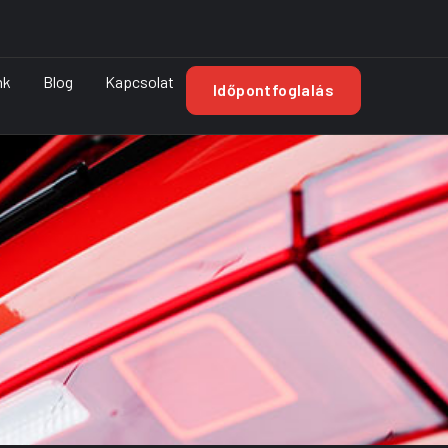
nk
Blog
Kapcsolat
Időpontfoglalás