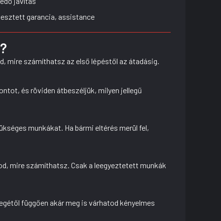
édő javítás
jesztett garancia, assistance
k?
d, mire számíthatsz az első lépéstől az átadásig.
tot, és röviden átbeszéljük, milyen jellegű
ükséges munkákat. Ha bármi eltérés merül fel,
udod, mire számíthatsz. Csak a leegyeztetett munkák
llegétől függően akár meg is várhatod kényelmes