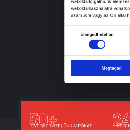
weboldalforgalmunk elemzésé
weboldalhasználatra vonatko
számukra vagy az Ön által ha
Hozzájárulás
Elengedhetetlen
kiválasztása
Megtagad
50
+
2
ÉVE SZERVIZELÜNK AUTÓKAT
KOCSI