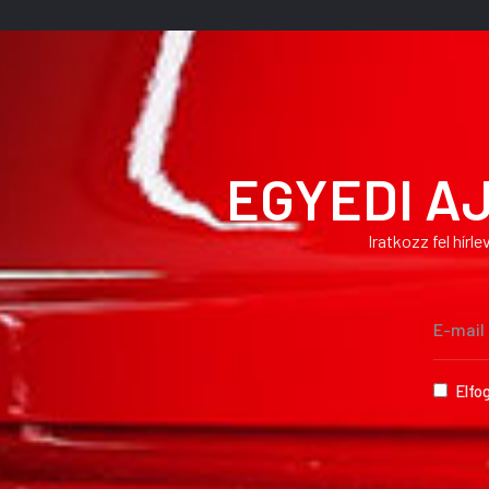
EGYEDI A
Iratkozz fel hír
Elfo