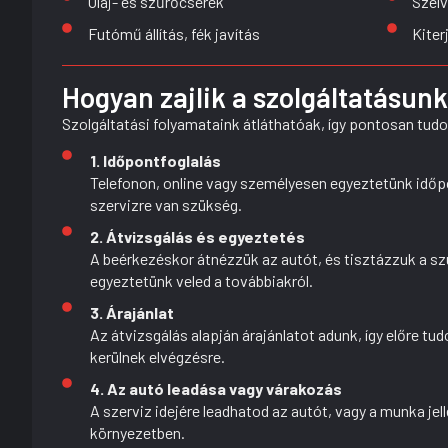
Olaj- és szűrőcserék
Szélv
Futómű állítás, fék javítás
Kiter
Hogyan zajlik a szolgáltatásun
Szolgáltatási folyamataink átláthatóak, így pontosan tudo
1. Időpontfoglalás
Telefonon, online vagy személyesen egyeztetünk időpon
szervizre van szükség.
2. Átvizsgálás és egyeztetés
A beérkezéskor átnézzük az autót, és tisztázzuk a sz
egyeztetünk veled a továbbiakról.
3. Árajánlat
Az átvizsgálás alapján árajánlatot adunk, így előre t
kerülnek elvégzésre.
4. Az autó leadása vagy várakozás
A szerviz idejére leadhatod az autót, vagy a munka je
környezetben.