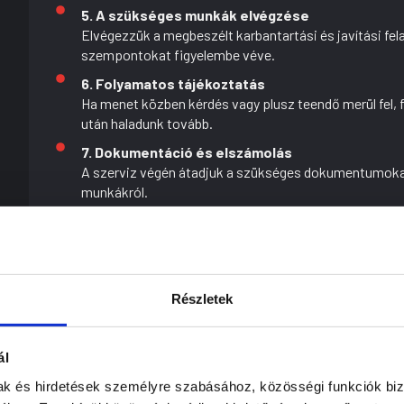
5. A szükséges munkák elvégzése
Elvégezzük a megbeszélt karbantartási és javítási fel
szempontokat figyelembe véve.
6. Folyamatos tájékoztatás
Ha menet közben kérdés vagy plusz teendő merül fel, 
után haladunk tovább.
7. Dokumentáció és elszámolás
A szerviz végén átadjuk a szükséges dokumentumokat
munkákról.
8. Átadás
Az autót a megbeszélt időpontban veheted át, elmond
felmerülő kérdésedre.
Részletek
Gyakran ismételt kérdések
Leggyakrabban felmerülő kérdések.
ál
Milyen autókat vállaltok márkafüggetlen szervizb
mak és hirdetések személyre szabásához, közösségi funkciók biz