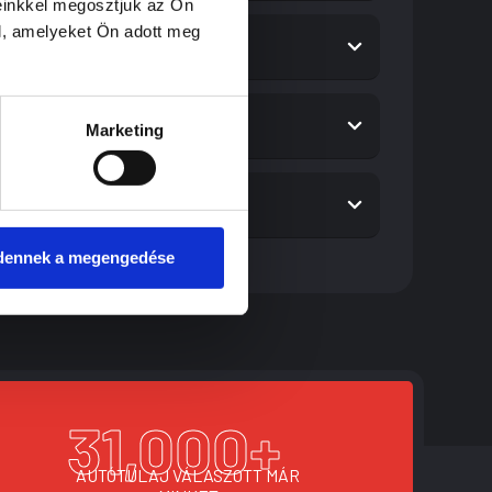
einkkel megosztjuk az Ön
l, amelyeket Ön adott meg
 viszem az autót?
Marketing
ül ki?
dennek a megengedése
31,000
+
AUTÓTULAJ VÁLASZOTT MÁR