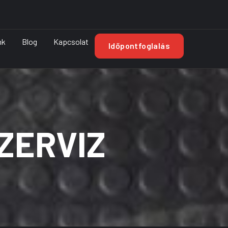
nk
Blog
Kapcsolat
Időpontfoglalás
ZERVIZ