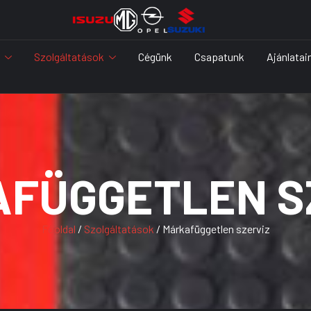
Szolgáltatások
Cégünk
Csapatunk
Ajánlatai
FÜGGETLEN S
Főoldal
/
Szolgáltatások
/ Márkafüggetlen szerviz