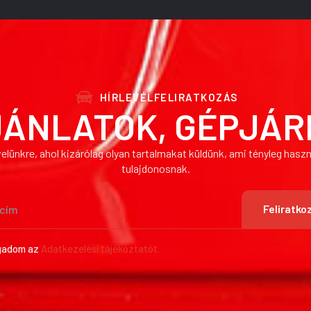
HÍRLEVÉLFELIRATKOZÁS
JÁNLATOK, GÉPJÁR
levelünkre, ahol kizárólag olyan tartalmakat küldünk, ami tényleg has
tulajdonosnak.
Feliratko
gadom az
Adatkezelési tájékoztatót.