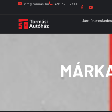
info@tormasi.hu
+36 76 502 900
Járműkereskedés
MÁRKA