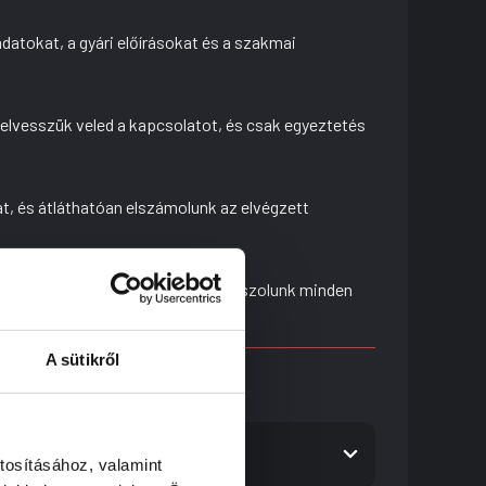
adatokat, a gyári előírásokat és a szakmai
felvesszük veled a kapcsolatot, és csak egyeztetés
, és átláthatóan elszámolunk az elvégzett
juk a fontos tudnivalókat, és válaszolunk minden
A sütikről
en?
tosításához, valamint