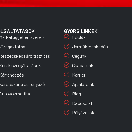
OLGÁLTATÁSOK
GYORS LINKEK
Márkafüggetlen szerviz
Főoldal
Vizsgáztatás
Járműkereskedés
Részecskeszűrő tisztítás
Cégünk
Kerék szolgáltatások
Csapatunk
Kárrendezés
Karrier
Karosszéria és fényező
Ajánlataink
Autokozmetika
Blog
Kapcsolat
Pályázatok