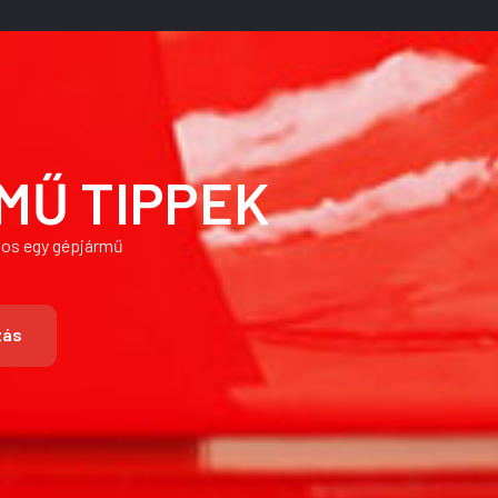
MŰ TIPPEK
znos egy gépjármű
zás