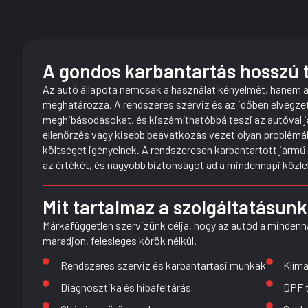
A gondos karbantartás hosszú t
Az autó állapota nemcsak a használat kényelmét, hanem a 
meghatározza. A rendszeres szerviz és az időben elvégze
meghibásodásokat, és kiszámíthatóbbá teszi az autóval j
ellenőrzés vagy kisebb beavatkozás vezet olyan problémá
költséget igényelnek. A rendszeresen karbantartott jár
az értékét, és nagyobb biztonságot ad a mindennapi közl
Mit tartalmaz a szolgáltatásun
Márkafüggetlen szervizünk célja, hogy az autód a minden
maradjon, felesleges körök nélkül.
Rendszeres szerviz és karbantartási munkák
Klíma
Diagnosztika és hibafeltárás
DPF t