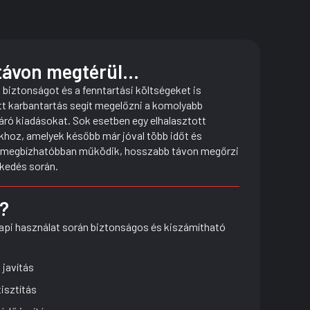
ávon megtérül...
biztonságot és a fenntartási költségeket is
tt karbantartás segít megelőzni a komolyabb
áró kiadásokat. Sok esetben egy elhalasztott
khoz, amelyek később már jóval több időt és
mű megbízhatóbban működik, hosszabb távon megőrzi
ekedés során.
k?
napi használat során biztonságos és kiszámítható
 javítás
isztítás