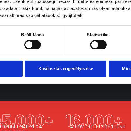
hez. Ezenkívül közösségi média-, hirdető- és elemező partner
zó adatait, akik kombinálhatják az adatokat más olyan adatokka
Elveszíthetem a garanciát, ha nem márkaszervizbe
sznált más szolgáltatásokból gyűjtöttek.
Előre tudni fogom, mennyibe kerül a szerviz?
Beállítások
Statisztikai
Mi történik, ha a szerviz során további probléma der
Kiválasztás engedélyezése
Min
45,000
+
16,000
+
 FORDULT MÁR MEG A
AUTÓT ÉRTÉKESÍTETTÜNK