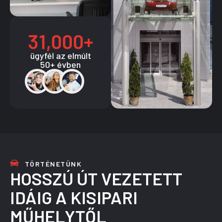
31,000
+
ügyfél az elmúlt
50+ évben
TÖRTÉNETÜNK
HOSSZÚ ÚT VEZETETT
IDÁIG A KISIPARI
MŰHELYTŐL