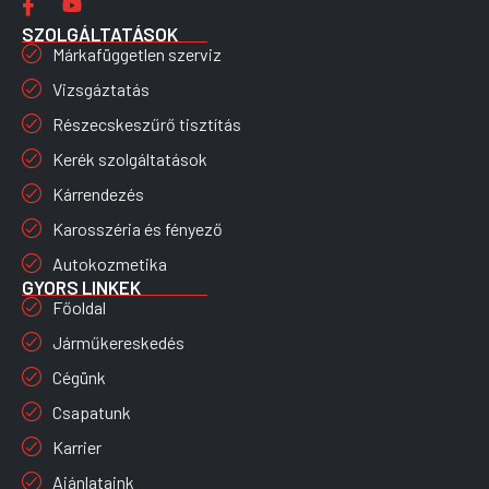
SZOLGÁLTATÁSOK
Márkafüggetlen szerviz
Vizsgáztatás
Részecskeszűrő tisztítás
Kerék szolgáltatások
Kárrendezés
Karosszéria és fényező
Autokozmetika
GYORS LINKEK
Főoldal
Járműkereskedés
Cégünk
Csapatunk
Karrier
Ajánlataink