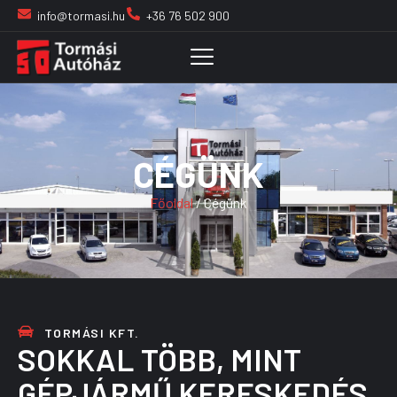
info@tormasi.hu
+36 76 502 900
CÉGÜNK
Főoldal
/ Cégünk
TORMÁSI KFT.
SOKKAL TÖBB, MINT
GÉPJÁRMŰ KERESKEDÉS