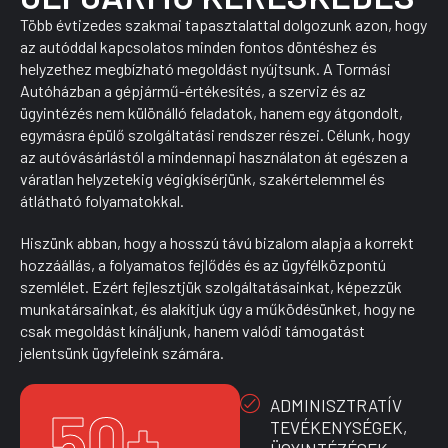
Több évtizedes szakmai tapasztalattal dolgozunk azon, hogy
az autóddal kapcsolatos minden fontos döntéshez és
helyzethez megbízható megoldást nyújtsunk. A Tormási
Autóházban a gépjármű-értékesítés, a szerviz és az
ügyintézés nem különálló feladatok, hanem egy átgondolt,
egymásra épülő szolgáltatási rendszer részei. Célunk, hogy
az autóvásárlástól a mindennapi használaton át egészen a
váratlan helyzetekig végigkísérjünk, szakértelemmel és
átlátható folyamatokkal.
Hiszünk abban, hogy a hosszú távú bizalom alapja a korrekt
hozzáállás, a folyamatos fejlődés és az ügyfélközpontú
szemlélet. Ezért fejlesztjük szolgáltatásainkat, képezzük
munkatársainkat, és alakítjuk úgy a működésünket, hogy ne
csak megoldást kínáljunk, hanem valódi támogatást
jelentsünk ügyfeleink számára.
ADMINISZTRATÍV
50
+
TEVÉKENYSÉGEK,