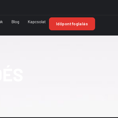
nk
Blog
Kapcsolat
Időpontfoglalás
DÉS