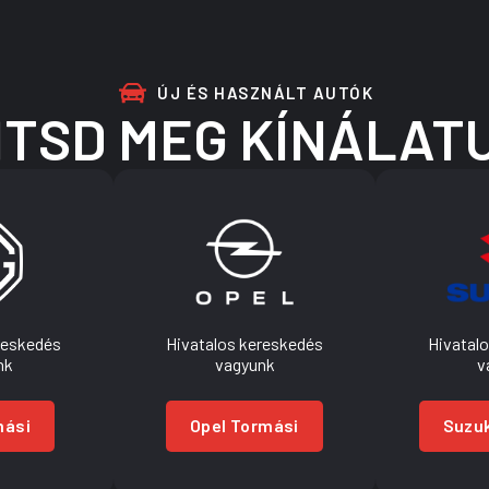
ÚJ ÉS HASZNÁLT AUTÓK
NTSD MEG KÍNÁLAT
reskedés
Hivatalos kereskedés
Hivatal
nk
vagyunk
v
mási
Opel Tormási
Suzuk