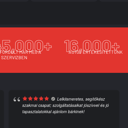
45,000
+
16,000
+
 FORDULT MÁR MEG A
AUTÓT ÉRTÉKESÍTETTÜNK
SZERVIZBEN
Lelkiismeretes, segítőkész
szakmai csapat; szolgáltatásaikat jószívvel és jó
tapasztalatokkal ajánlom bárkinek!