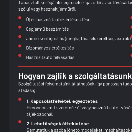
Tapasztalt kollégáink segítenek eligazodni az autóvásárlá
szó új vagy használt járműről.
Új és használtautók értékesítése
Gépjármű beszámítás
Jármű konfigurálás (meghajtás, felszereltség, extrák)
Bizományos értékesítés
Használtautó felvásárlás
Hogyan zajlik a szolgáltatásun
Szolgáltatási folyamataink átláthatóak, így pontosan tudo
átadásig.
1. Kapcsolatfelvétel, egyeztetés
Elmondod, mit szeretnél: új vagy használt autót vásár
tájékozódnál.
2. Lehetőségek áttekintése
Bemutatjuk a szóba jöhető modelleket, meghajtásokat 