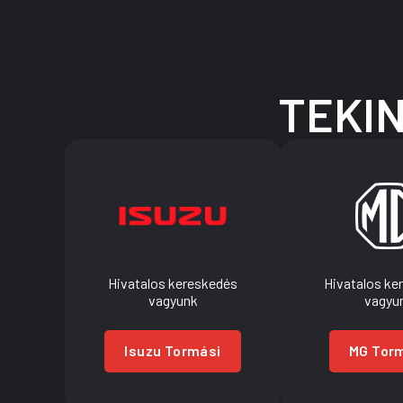
TEKI
Hivatalos kereskedés
Hivatalos ke
vagyunk
vagyu
Isuzu Tormási
MG Tor