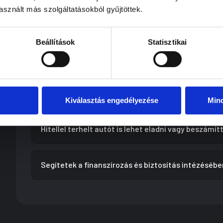
Leggyakrabban felmerülő kérdések a használtautó keresk
sznált más szolgáltatásokból gyűjtöttek.
Új és használt autó vásárlásában is tudtok segíten
Beállítások
Statisztikai
Eladhatom az autómat akkor is, ha nem vásárolok 
Mi a különbség a felvásárlás és a bizományos érték
Kiválasztás engedélyezése
Min
Hitellel terhelt autót is lehet eladni vagy beszámít
Segítetek a finanszírozás és biztosítás intézésébe