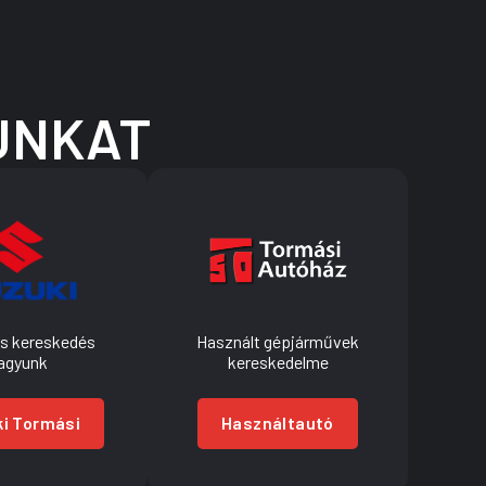
UNKAT
os kereskedés
Használt gépjárművek
agyunk
kereskedelme
i Tormási
Használtautó