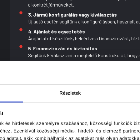
a konkrét járműveket.
3. Jármű konfigurálás vagy kiválasztás
Új autó esetén segítünk a konfigurálásban, használt a
4. Ajánlat és egyeztetés
Árajánlatot készítünk, beleértve a finanszírozást, biz
5. Finanszírozás és biztosítás
Segítünk kiválasztani a megfelelő konstrukciót, hogy 
6. Ügyintézés és adminisztráció
Az adásvételhez kapcsolódó teljes papírmunkát és bej
7. Folyamatos tájékoztatás
Végig tartjuk veled a kapcsolatot, és jelezzük a folyam
Részletek
8. Átadás
Az ügylet lezárásakor minden szükséges dokumentumo
számodra valóban lezárt és rendezett legyen.
ál
mak és hirdetések személyre szabásához, közösségi funkciók biz
Gyakran ismételt kérdések
hez. Ezenkívül közösségi média-, hirdető- és elemező partner
zó adatait, akik kombinálhatják az adatokat más olyan adatokka