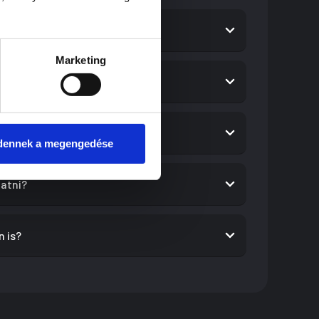
edéssel kapcsolatban.
i?
Marketing
másikat?
esítés között?
dennek a megengedése
tatni?
n is?