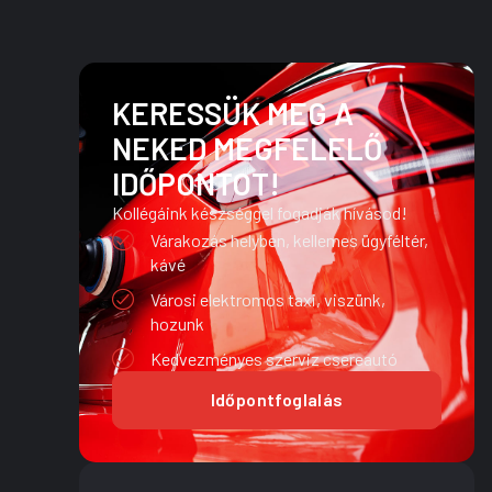
KERESSÜK MEG A
NEKED MEGFELELŐ
IDŐPONTOT!
Kollégáink készséggel fogadják hívásod!
Várakozás helyben, kellemes ügyféltér,
kávé
Városi elektromos taxi, viszünk,
hozunk
Kedvezményes szerviz csereautó
Időpontfoglalás