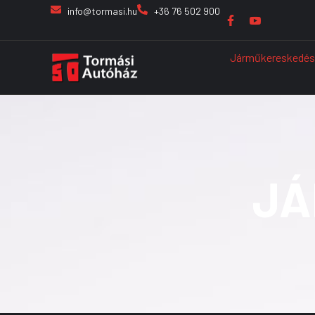
info@tormasi.hu
+36 76 502 900
Járműkereskedés
JÁ