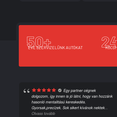
50
+
2
ÉVE SZERVIZELÜNK AUTÓKAT
KOCSI
Egy partner cégnek
dolgozom, így innen is jó látni, hogy van hozzánk
hasonló mentalitású kereskedés.
l
Gyorsak,precízek. Sok sikert kívánok nektek
...
Olvass tovább