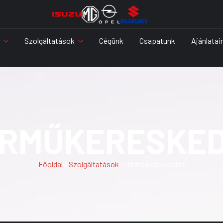
Szolgáltatások
Cégünk
Csapatunk
Ajánlatai
RMŰKERESKE
Főoldal
/
Szolgáltatások
/ Járműkereskedés