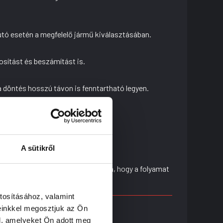
utó esetén a megfelelő jármű kiválasztásában.
tosítást és beszámítást is.
a döntés hosszú távon is fenntartható legyen.
elentéseket egy kézben tartjuk.
at aktuális állapotát.
A sütikről
t átadunk, és gondoskodunk róla, hogy a folyamat
tosításához, valamint
einkkel megosztjuk az Ön
l, amelyeket Ön adott meg