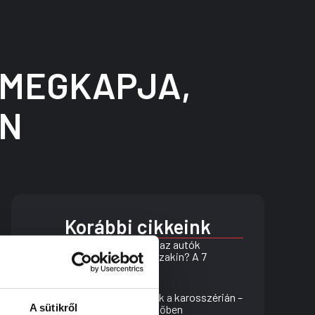
 MEGKAPJA,
AN
Korábbi cikkeink
Miért bukik meg az autók
többsége a műszakin? A 7
leggyakoribb ok
Rejtett sérülések a karosszérián –
A sütikről
így vedd észre időben