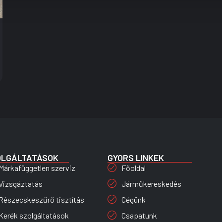
OLGÁLTATÁSOK
GYORS LINKEK
Márkafüggetlen szerviz
Főoldal
Vizsgáztatás
Járműkereskedés
Részecskeszűrő tisztítás
Cégünk
Kerék szolgáltatások
Csapatunk