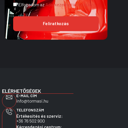
Elfogadom az
Adatkezelési tájékoztatót.
Feliratkozás
ELÉRHETŐSÉGEK
E-MAIL CÍM
info@tormasi.hu
TELEFONSZÁM
Értékesítés és szerviz:
+36 76 502 900
Kárrendezési centrum: