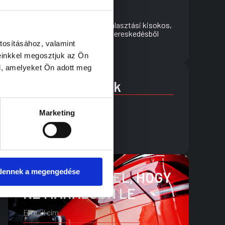
Használtautó választási kisokos,
miért érdemes kereskedésből
vásárolni?
tosításához, valamint
einkkel megosztjuk az Ön
l, amelyeket Ön adott meg
Címkék
műszaki vizsga
karosszéria
Marketing
használtautó
autószervíz
dennek a megengedése
IRATKOZZON FEL, HOGY
NE MARADJON LE