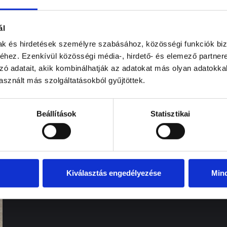
ál
mak és hirdetések személyre szabásához, közösségi funkciók biz
Rejtett sérülések a karosszérián – így
hez. Ezenkívül közösségi média-, hirdető- és elemező partner
vedd észre időben
zó adatait, akik kombinálhatják az adatokat más olyan adatokka
sznált más szolgáltatásokból gyűjtöttek.
Elvasom »
Beállítások
Statisztikai
Kiválasztás engedélyezése
Min