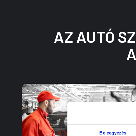
AZ AUTÓ S
A
Beleegyezés