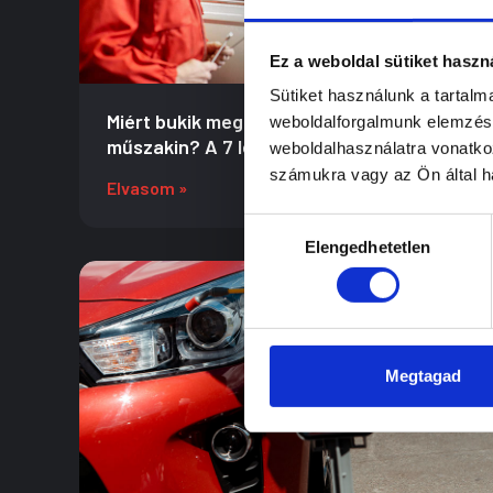
Ez a weboldal sütiket haszn
Sütiket használunk a tartal
Miért bukik meg az autók többsége a
weboldalforgalmunk elemzésé
műszakin? A 7 leggyakoribb ok
weboldalhasználatra vonatko
számukra vagy az Ön által ha
Elvasom »
Hozzájárulás
Elengedhetetlen
kiválasztása
Megtagad