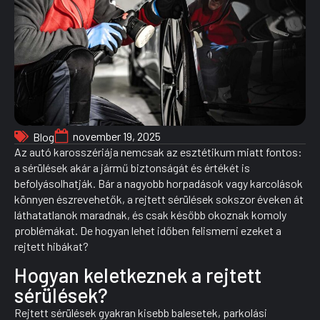
november 19, 2025
Blog
Az autó karosszériája nemcsak az esztétikum miatt fontos:
a sérülések akár a jármű biztonságát és értékét is
befolyásolhatják. Bár a nagyobb horpadások vagy karcolások
könnyen észrevehetők, a rejtett sérülések sokszor éveken át
láthatatlanok maradnak, és csak később okoznak komoly
problémákat. De hogyan lehet időben felismerni ezeket a
rejtett hibákat?
Hogyan keletkeznek a rejtett
sérülések?
Rejtett sérülések gyakran kisebb balesetek, parkolási