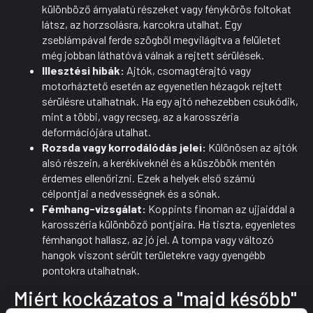
különböző árnyalatú részeket vagy fénykörös foltokat
látsz, az horzsolásra, karcokra utalhat. Egy
zseblámpával ferde szögből megvilágítva a felületet
még jobban láthatóvá válnak a rejtett sérülések.
Illesztési hibák:
Ajtók, csomagtérajtó vagy
motorháztető esetén az egyenetlen hézagok rejtett
sérülésre utalhatnak. Ha egy ajtó nehezebben csukódik,
mint a többi, vagy recseg, az a karosszéria
deformációjára utalhat.
Rozsda vagy korrodálódás jelei:
Különösen az ajtók
alsó részein, a kerékíveknél és a küszöbök mentén
érdemes ellenőrizni. Ezek a helyek első számú
célpontjai a nedvességnek és a sónak.
Fémhang-vizsgálat:
Koppints finoman az ujjaiddal a
karosszéria különböző pontjaira. Ha tiszta, egyenletes
fémhangot hallasz, az jó jel. A tompa vagy változó
hangok viszont sérült területekre vagy gyengébb
pontokra utalhatnak.
Miért kockázatos a "majd később"