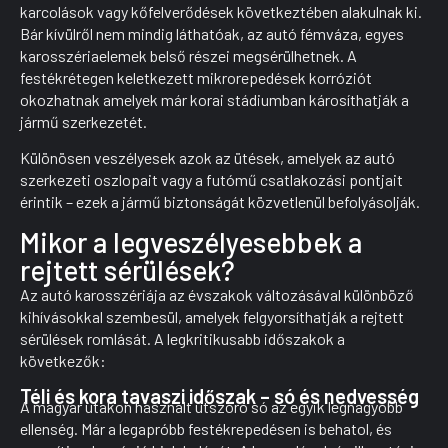
karcolások vagy kőfelverődések következtében alakulnak ki.
Bár kívülről nem mindig láthatóak, az autó fémváza, egyes
karosszériaelemek belső részei megsérülhetnek. A
festékrétegen keletkezett mikrorepedések korróziót
okozhatnak amelyek már korai stádiumban károsíthatják a
jármű szerkezetét.
Különösen veszélyesek azok az ütések, amelyek az autó
szerkezeti oszlopait vagy a futómű csatlakozási pontjait
érintik – ezek a jármű biztonságát közvetlenül befolyásolják.
Mikor a legveszélyesebbek a
rejtett sérülések?
Az autó karosszériája az évszakok változásával különböző
kihívásokkal szembesül, amelyek felgyorsíthatják a rejtett
sérülések romlását. A legkritikusabb időszakok a
következők:
Téli és kora tavaszi időszak – só és nedvesség
A magyar utakon használt útszóró só az egyik legnagyobb
ellenség. Már a legapróbb festékrepedésen is behatol, és