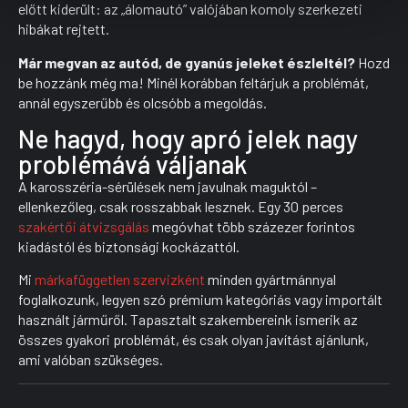
előtt kiderült: az „álomautó” valójában komoly szerkezeti
hibákat rejtett.
Már megvan az autód, de gyanús jeleket észleltél?
Hozd
be hozzánk még ma! Minél korábban feltárjuk a problémát,
annál egyszerűbb és olcsóbb a megoldás.
Ne hagyd, hogy apró jelek nagy
problémává váljanak
A karosszéria-sérülések nem javulnak maguktól –
ellenkezőleg, csak rosszabbak lesznek. Egy 30 perces
szakértői átvizsgálás
megóvhat több százezer forintos
kiadástól és biztonsági kockázattól.
Mi
márkafüggetlen szervizként
minden gyártmánnyal
foglalkozunk, legyen szó prémium kategóriás vagy importált
használt járműről. Tapasztalt szakembereink ismerik az
összes gyakori problémát, és csak olyan javítást ajánlunk,
ami valóban szükséges.