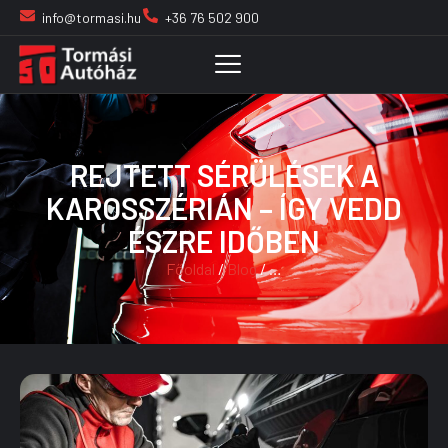
info@tormasi.hu
+36 76 502 900
REJTETT SÉRÜLÉSEK A
KAROSSZÉRIÁN – ÍGY VEDD
ÉSZRE IDŐBEN
Főoldal
/
Blog
/ …