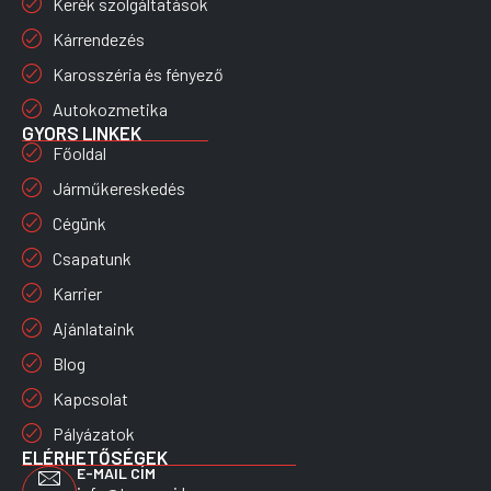
Kerék szolgáltatások
Kárrendezés
Karosszéria és fényező
Autokozmetika
GYORS LINKEK
Főoldal
Járműkereskedés
Cégünk
Csapatunk
Karrier
Ajánlataink
Blog
Kapcsolat
Pályázatok
ELÉRHETŐSÉGEK
E-MAIL CÍM