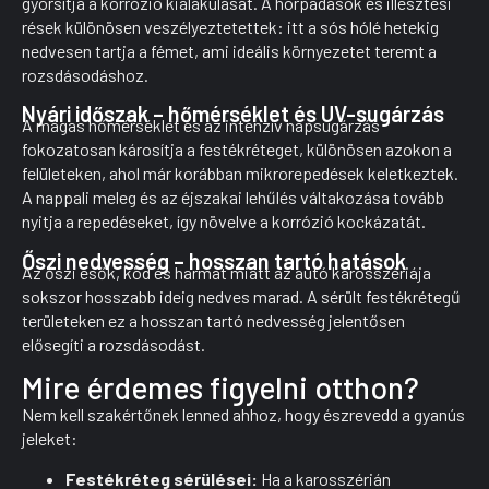
gyorsítja a korrózió kialakulását. A horpadások és illesztési
rések különösen veszélyeztetettek: itt a sós hólé hetekig
nedvesen tartja a fémet, ami ideális környezetet teremt a
rozsdásodáshoz.
Nyári időszak – hőmérséklet és UV-sugárzás
A magas hőmérséklet és az intenzív napsugárzás
fokozatosan károsítja a festékréteget, különösen azokon a
felületeken, ahol már korábban mikrorepedések keletkeztek.
A nappali meleg és az éjszakai lehűlés váltakozása tovább
nyitja a repedéseket, így növelve a korrózió kockázatát.
Őszi nedvesség – hosszan tartó hatások
Az őszi esők, köd és harmat miatt az autó karosszériája
sokszor hosszabb ideig nedves marad. A sérült festékrétegű
területeken ez a hosszan tartó nedvesség jelentősen
elősegíti a rozsdásodást.
Mire érdemes figyelni otthon?
Nem kell szakértőnek lenned ahhoz, hogy észrevedd a gyanús
jeleket:
Festékréteg sérülései:
Ha a karosszérián