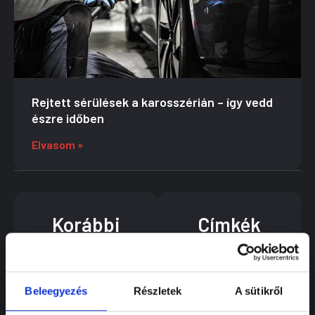
Rejtett sérülések a karosszérián – így vedd
észre időben
Elvasom »
Korábbi
Címkék
cikkeink
műszaki vizsga
karosszéria
Miért bukik
használtautó
meg az autók
többsége a
autószervíz
Beleegyezés
Részletek
A sütikről
műszakin? A
7