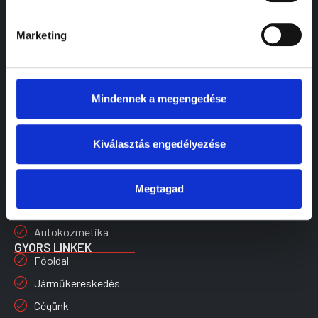
Tapasztalatra épülő megoldások az autó
teljes életútjára, egy helyen,
Marketing
kiszámíthatóan.
SZOLGÁLTATÁSOK
Márkafüggetlen szerviz
Mindennek a megengedése
Vizsgáztatás
Részecskeszűrő tisztítás
Kiválasztás engedélyezése
Kerék szolgáltatások
Kárrendezés
Megtagad
Karosszéria és fényező
Autokozmetika
GYORS LINKEK
Főoldal
Járműkereskedés
Cégünk