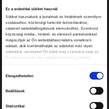
leggyakoribb
ok
Ez a weboldal sütiket használ
Rejtett
Sütiket használunk a tartalmak és hirdetések személyre
sérülések a
szabásához, közösségi funkciók biztosításához,
karosszérián
valamint weboldalforgalmunk elemzéséhez. Ezenkívül
– így vedd
észre időben
közösségi média-, hirdető- és elemező partnereinkkel
megosztjuk az Ön weboldalhasználatra vonatkozó
Használtautó
adatait, akik kombinálhatják az adatokat más olyan
választási
kisokos, miért
adatokkal, amelyeket Ön adott meg számukra vagy az
érdemes
Ön által használt más szolgáltatásokból gyűjtöttek.
kereskedésből
vásárolni?
Hozzájárulás
Elengedhetetlen
kiválasztása
Beállítások
Statisztikai