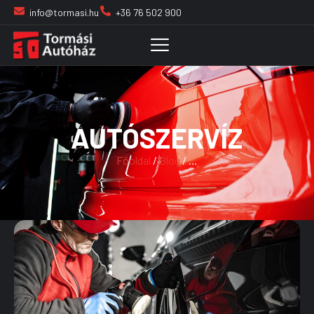
info@tormasi.hu
+36 76 502 900
AUTÓSZERVÍZ
Főoldal
/
Blog
/ …