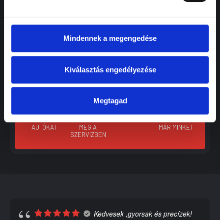
szerviz
csereautó
Időpontfoglalás
Mindennek a megengedése
Kiválasztás engedélyezése
50
+
245,000
16,000
+
+
31,000
+
Megtagad
ÉVE
KOCSI
AUTÓT
AUTÓTULAJ
SZERVIZELÜNK
FORDULT MÁR
ÉRTÉKESÍTETTÜNK
VÁLASZOTT
AUTÓKAT
MEG A
MÁR MINKET
SZERVIZBEN
Kedvesek ,gyorsak és precízek!