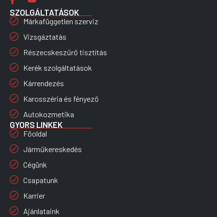
SZOLGÁLTATÁSOK
Márkafüggetlen szerviz
Vizsgáztatás
Részecskeszűrő tisztítás
Kerék szolgáltatások
Kárrendezés
Karosszéria és fényező
Autokozmetika
GYORS LINKEK
Főoldal
Járműkereskedés
Cégünk
Csapatunk
Karrier
Ajánlataink