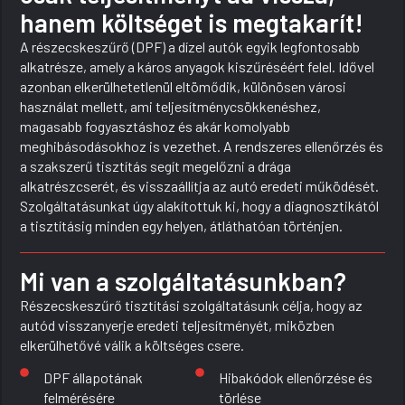
hanem költséget is megtakarít!
A részecskeszűrő (DPF) a dízel autók egyik legfontosabb
alkatrésze, amely a káros anyagok kiszűréséért felel. Idővel
azonban elkerülhetetlenül eltömődik, különösen városi
használat mellett, ami teljesítménycsökkenéshez,
magasabb fogyasztáshoz és akár komolyabb
meghibásodásokhoz is vezethet. A rendszeres ellenőrzés és
a szakszerű tisztítás segít megelőzni a drága
alkatrészcserét, és visszaállítja az autó eredeti működését.
Szolgáltatásunkat úgy alakítottuk ki, hogy a diagnosztikától
a tisztításig minden egy helyen, átláthatóan történjen.
Mi van a szolgáltatásunkban?
Részecskeszűrő tisztítási szolgáltatásunk célja, hogy az
autód visszanyerje eredeti teljesítményét, miközben
elkerülhetővé válik a költséges csere.
DPF állapotának
Hibakódok ellenőrzése és
felmérésére
törlése