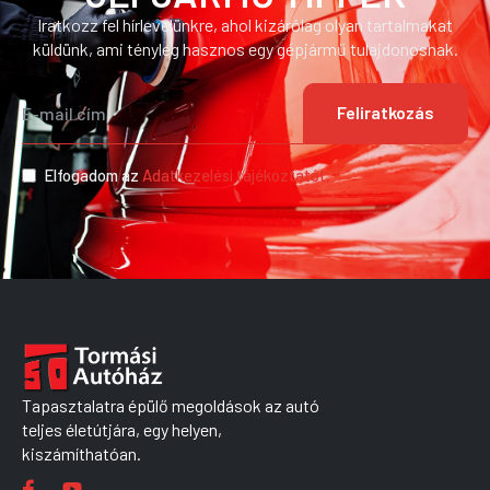
Iratkozz fel hírlevelünkre, ahol kizárólag olyan tartalmakat
küldünk, ami tényleg hasznos egy gépjármű tulajdonosnak.
Feliratkozás
Elfogadom az
Adatkezelési tájékoztatót.
Tapasztalatra épülő megoldások az autó
teljes életútjára, egy helyen,
kiszámíthatóan.