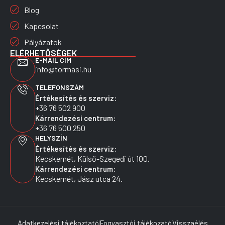
Blog
Kapcsolat
Pályázatok
ELÉRHETŐSÉGEK
E-MAIL CÍM
info@tormasi.hu
TELEFONSZÁM
Értékesítés és szerviz:
+36 76 502 900
Kárrendezési centrum:
+36 76 500 250
HELYSZÍN
Értékesítés és szerviz:
Kecskemét, Külső-Szegedi út 100.
Kárrendezési centrum:
Kecskemét, Jász utca 24.
Adatkezelési tájékoztató
Fogyasztói tájékozató
Visszaélés