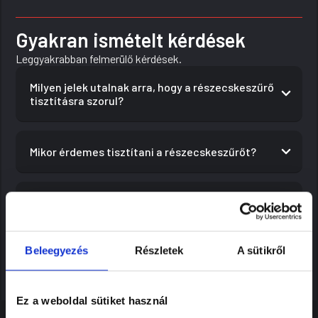
Gyakran ismételt kérdések
Leggyakrabban felmerülő kérdések.
Milyen jelek utalnak arra, hogy a részecskeszűrő
tisztításra szorul?
Mikor érdemes tisztítani a részecskeszűrőt?
A tisztítás kiváltja a részecskeszűrő cseréjét?
Beleegyezés
Részletek
A sütikről
Mennyi időt vesz igénybe a tisztítás?
Ez a weboldal sütiket használ