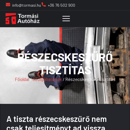
info@tormasi.hu
+36 76 502 900
RÉSZECSKESZŰRŐ
TISZTÍTÁS
Főoldal
/
Szolgáltatások
/ Részecskeszűrő tisztítás
A tiszta részecskeszűrő nem
csak teljesítményt ad vissza,