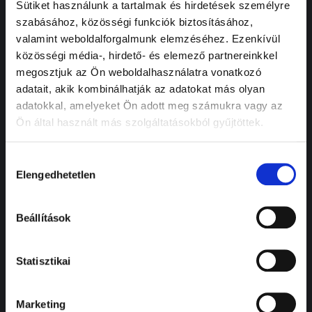
Sütiket használunk a tartalmak és hirdetések személyre
KERESSÜK
Aktuális
szabásához, közösségi funkciók biztosításához,
MEG A
ajánlataink
valamint weboldalforgalmunk elemzéséhez. Ezenkívül
NEKED
közösségi média-, hirdető- és elemező partnereinkkel
Tekintsd meg
megosztjuk az Ön weboldalhasználatra vonatkozó
időszakos
MEGFELELŐ
adatait, akik kombinálhatják az adatokat más olyan
akcióinkat és
IDŐPONTOT!
újdonságainkat egy
adatokkal, amelyeket Ön adott meg számukra vagy az
helyen!
Kollégáink
Ön által használt más szolgáltatásokból gyűjtöttek.
készséggel fogadják
Megnézem
hívásod!
Hozzájárulás
az
Várakozás
ajánlatokat
Elengedhetetlen
kiválasztása
helyben,
kellemes
ügyféltér, kávé
Beállítások
Városi
elektromos
Statisztikai
taxi, viszünk,
hozunk
Marketing
Kedvezményes