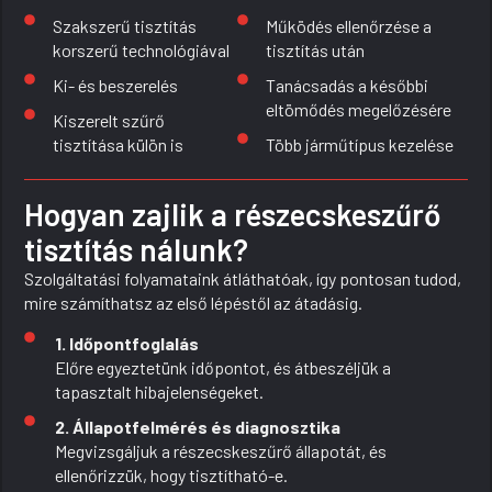
Szakszerű tisztítás
Működés ellenőrzése a
korszerű technológiával
tisztítás után
Ki- és beszerelés
Tanácsadás a későbbi
eltömődés megelőzésére
Kiszerelt szűrő
tisztítása külön is
Több járműtípus kezelése
Hogyan zajlik a részecskeszűrő
tisztítás nálunk?
Szolgáltatási folyamataink átláthatóak, így pontosan tudod,
mire számíthatsz az első lépéstől az átadásig.
1. Időpontfoglalás
Előre egyeztetünk időpontot, és átbeszéljük a
tapasztalt hibajelenségeket.
2. Állapotfelmérés és diagnosztika
Megvizsgáljuk a részecskeszűrő állapotát, és
ellenőrizzük, hogy tisztítható-e.