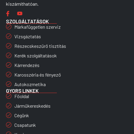
kiszámíthatóan.
SZOLGÁLTATÁSOK
Márkafüggetlen szerviz
Vizsgáztatás
Részecskeszűrő tisztítás
Kerék szolgáltatások
Kárrendezés
Karosszéria és fényező
Autokozmetika
GYORS LINKEK
Főoldal
Járműkereskedés
Cégünk
Csapatunk