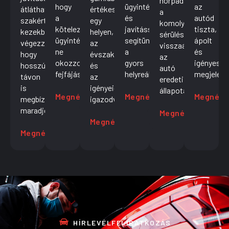
horpadásoktól
hogy
ügyintézéssel
az
átláthatóan,
értékesítés
a
a
és
autód
szakértő
egy
komolyabb
kötelező
javítással
tiszta,
kezekben
helyen,
sérülésekig
ügyintézés
segítünk
ápolt
végezzük,
az
visszaállítjuk
ne
a
és
hogy
évszakhoz
az
okozzon
gyors
igényes
hosszú
és
autó
fejfájást.
helyreállításban.
megjelené
távon
az
eredeti
is
igényeidhez
állapotát.
Megnézem
Megnézem
Megnéz
megbízható
igazodva.
maradjon.
Megnézem
Megnézem
Megnézem
HÍRLEVÉLFELIRATKOZÁS