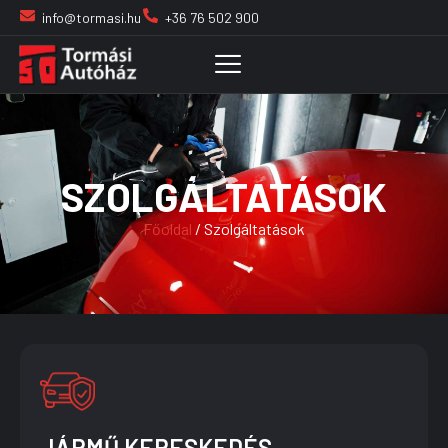
info@tormasi.hu
+36 76 502 900
SZOLGÁLTATÁSOK
Főoldal
/ Szolgáltatások
JÁRMŰ KERESKEDÉS