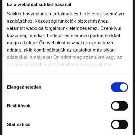
Ez a weboldal sütiket használ
IDŐPONTFOGLALÁS
Sütiket használunk a tartalmak és hirdetések személyre
Foglalja le
szabásához, közösségi funkciók biztosításához,
gépjármű
valamint weboldalforgalmunk elemzéséhez. Ezenkívül
szerviz vagy
közösségi média-, hirdető- és elemező partnereinkkel
ügyintézési
megosztjuk az Ön weboldalhasználatra vonatkozó
adatait, akik kombinálhatják az adatokat más olyan
időpontját
adatokkal, amelyeket Ön adott meg számukra vagy az
könnyedén.
Ön által használt más szolgáltatásokból gyűjtöttek.
Ha munkaidőben
látogatta meg
weboldalunkat, akkor a
Hozzájárulás
Elengedhetetlen
legegyszerűbb, ha felhívja
kiválasztása
kollégáinkat, akik
készséggel várják
Beállítások
hívását. Megkeresik
Önnek a tökéletes
időpontot és segítenek a
Statisztikai
tájékozódásban.