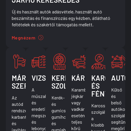
Új és használt autók adásvétele, használt autó
beszámítás és finanszírozás egy kézben, átlátható
feltételek és szakértői támogatás mellett.
Megnézem
MÁRKAFÜGGETLEN
VIZSGÁZTATÁS
KERÉK
KÁRRENDEZÉS
KAROSSZÉR
AUTÓ
SZERVIZ
SZOLGÁLTATÁSOK
ÉS
A
Karambol,
Külső
FÉNYEZŐ
műszaki
jégkár
és
Az
Kerék-
és
vagy
belső
autód
és
Karosszériajavítási
eredetiségvizsgát
vadkár
autókozm
rendszeres
gumicsere,
szolgáltatásainkkal
megszervezzük
esetén
szolgálta
karbantartását
gumihotel
a
és
teljes
segítünk
és
és
kisebb
lebonyolítjuk,
körű
megőrizni
javítását
gumiabroncs