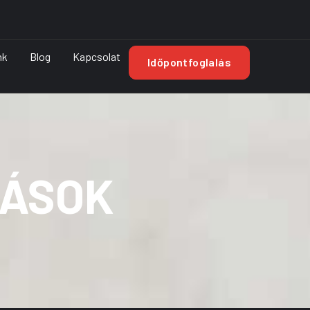
nk
Blog
Kapcsolat
Időpontfoglalás
TÁSOK