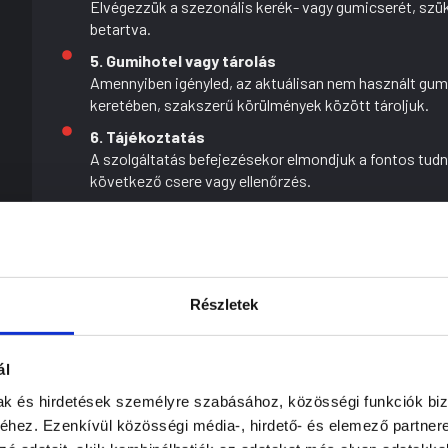
Elvégezzük a szezonális kerék- vagy gumicserét, szüks
betartva.
5. Gumihotel vagy tárolás
Amennyiben igényled, az aktuálisan nem használt gum
keretében, szakszerű körülmények között tároljuk.
6. Tájékoztatás
A szolgáltatás befejezésekor elmondjuk a fontos tudni
következő csere vagy ellenőrzés.
7. Átadás
Az autót a megbeszélt időpontban veheted át, készen
Gyakran ismételt kérdések
Részletek
Leggyakrabban felmerülő kérdések.
Mikor érdemes gumit cserélni?
ál
mak és hirdetések személyre szabásához, közösségi funkciók biz
hez. Ezenkívül közösségi média-, hirdető- és elemező partner
Tárolhatom nálatok a gumikat a szezonon kívül?