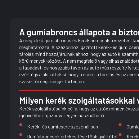
A gumiabroncs állapota a bizto
A megfelelő gumiabroncs és kerék nemcsak a vezetési ko
meghatározza. A szezonhoz igazított kerék- és gumicsere,
tárolás mind hozzájárulnak ahhoz, hogy az autó kiszámítha
körülmények között. A nem megfelelő vagy elhasználódott
a tapadást, és hosszabb távon az autó más részeire is ked
ezért úgy alakítottuk ki, hogy a csere, a tárolás és az ab
szakértői segítséggel történjen.
Milyen kerék szolgáltatásokkal
Kerék szolgáltatásaink célja, hogy az autód minden évsz
igényeidhez igazodva legyen használható.
Kerék- és gumicsere szezonálisan
Gumia
Gumiabroncsok értékesítése több gyártótól
Kerék