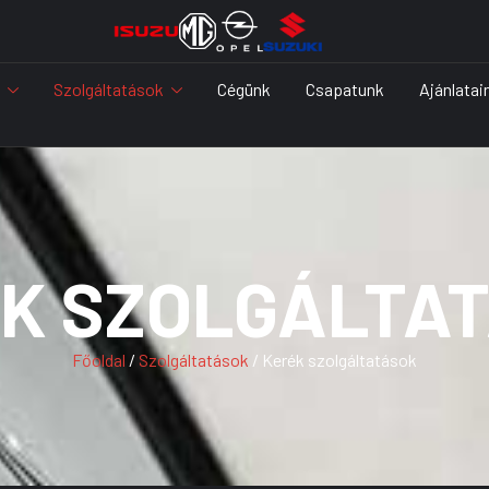
Szolgáltatások
Cégünk
Csapatunk
Ajánlatai
K SZOLGÁLTA
Főoldal
/
Szolgáltatások
/ Kerék szolgáltatások