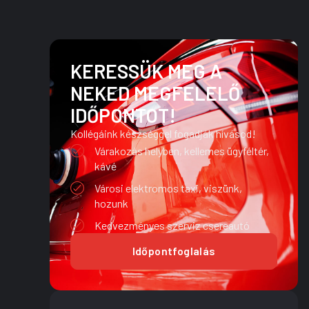
KERESSÜK MEG A
NEKED MEGFELELŐ
IDŐPONTOT!
Kollégáink készséggel fogadják hívásod!
Várakozás helyben, kellemes ügyféltér,
kávé
Városi elektromos taxi, viszünk,
hozunk
Kedvezményes szerviz csereautó
Időpontfoglalás