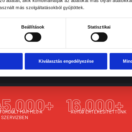
zó adatait, akik kombinálhatják az adatokat más olyan adatokka
sznált más szolgáltatásokból gyűjtöttek.
Új gumiabroncs vásárlásában is tudtok segíteni?
Beállítások
Statisztikai
Szükséges a kerékcentírozás gumicsere után?
Kiválasztás engedélyezése
Min
45,000
+
16,000
+
 FORDULT MÁR MEG A
AUTÓT ÉRTÉKESÍTETTÜNK
SZERVIZBEN