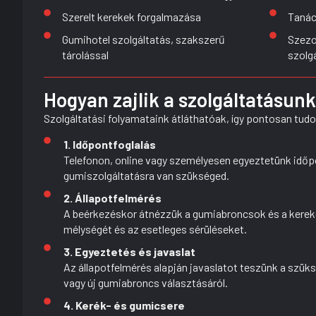
Szerelt kerekek forgalmazása
Tanác
Gumihotel szolgáltatás, szakszerű
Szezo
tárolással
szolg
Hogyan zajlik a szolgáltatásun
Szolgáltatási folyamataink átláthatóak, így pontosan tudo
1. Időpontfoglalás
Telefonon, online vagy személyesen egyeztetünk időpo
gumiszolgáltatásra van szükséged.
2. Állapotfelmérés
A beérkezéskor átnézzük a gumiabroncsok és a kerekek
mélységét és az esetleges sérüléseket.
3. Egyeztetés és javaslat
Az állapotfelmérés alapján javaslatot teszünk a szüks
vagy új gumiabroncs választásáról.
4. Kerék- és gumicsere