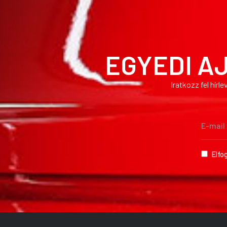
EGYEDI A
Iratkozz fel hír
Elfo