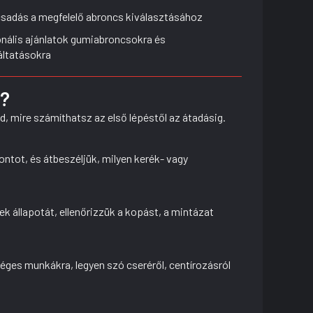
sadás a megfelelő abroncs kiválasztásához
nális ajánlatok gumiabroncsokra és
áltatásokra
k?
d, mire számíthatsz az első lépéstől az átadásig.
ntot, és átbeszéljük, milyen kerék- vagy
 állapotát, ellenőrizzük a kopást, a mintázat
éges munkákra, legyen szó cseréről, centírozásról