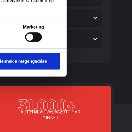
l, amelyeket Ön adott meg
Marketing
dennek a megengedése
31,000
+
AUTÓTULAJ VÁLASZOTT MÁR
MINKET