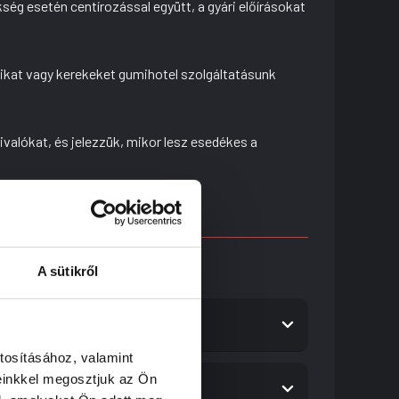
ég esetén centírozással együtt, a gyári előírásokat
ikat vagy kerekeket gumihotel szolgáltatásunk
valókat, és jelezzük, mikor lesz esedékes a
 a biztonságos használatra.
A sütikről
tosításához, valamint
einkkel megosztjuk az Ön