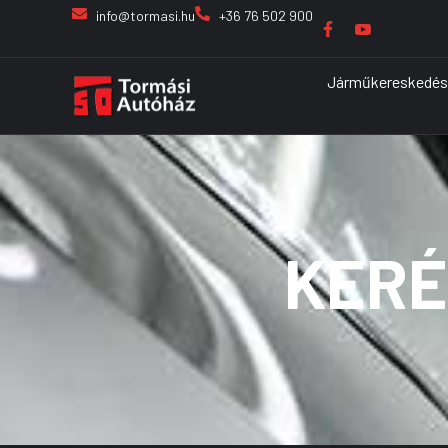
info@tormasi.hu
+36 76 502 900
Járműkereskedés
KERÉ