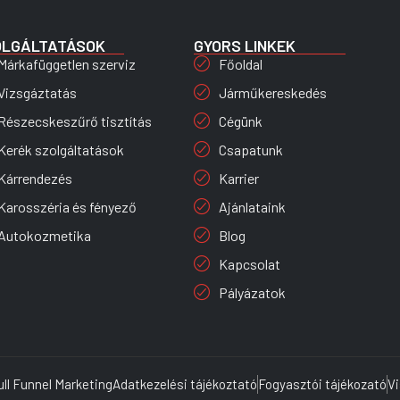
OLGÁLTATÁSOK
GYORS LINKEK
Márkafüggetlen szerviz
Főoldal
Vizsgáztatás
Járműkereskedés
Részecskeszűrő tisztítás
Cégünk
Kerék szolgáltatások
Csapatunk
Kárrendezés
Karrier
Karosszéria és fényező
Ajánlataink
Autokozmetika
Blog
Kapcsolat
Pályázatok
ull Funnel Marketing
Adatkezelési tájékoztató
Fogyasztói tájékozató
V