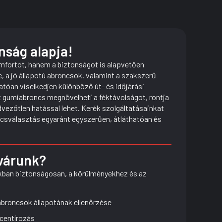
nság alapja!
mfortot, hanem a biztonságot is alapvetően
 a jó állapotú abroncsok, valamint a szakszerű
tóan viselkedjen különböző út- és időjárási
 gumiabroncs megnövelheti a féktávolságot, rontja
vezőtlen hatással lehet. Kerék szolgáltatásainkat
roncsválasztás egyaránt egyszerűen, átláthatóan és
 várunk?
akban biztonságosan, a körülményekhez és az
broncsok állapotának ellenőrzése
centírozás