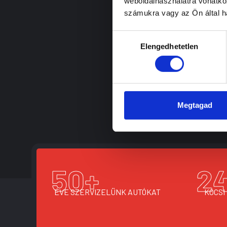
weboldalhasználatra vonatko
számukra vagy az Ön által ha
Hozzájárulás
Elengedhetetlen
kiválasztása
Megtagad
50
+
2
ÉVE SZERVIZELÜNK AUTÓKAT
KOCSI