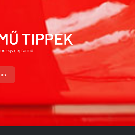
MŰ TIPPEK
znos egy gépjármű
zás