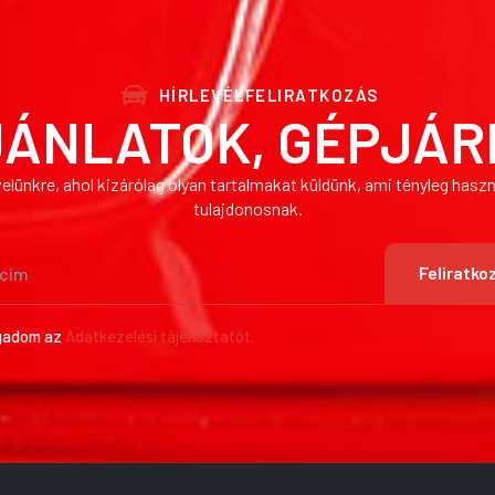
HÍRLEVÉLFELIRATKOZÁS
JÁNLATOK, GÉPJÁR
levelünkre, ahol kizárólag olyan tartalmakat küldünk, ami tényleg has
tulajdonosnak.
Feliratko
gadom az
Adatkezelési tájékoztatót.