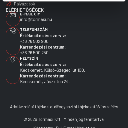
Pályázatok
ELÉRHETŐSÉGEK
E-MAIL CÍM
info@tormasi.hu
TELEFONSZÁM
Értékesítés és szerviz:
+36 76 502 900
Kárrendezési centrum:
+36 76 500 250
HELYSZÍN
Értékesítés és szerviz:
Kecskemét, Külső-Szegedi út 100.
Kárrendezési centrum:
Kecskemét, Jász utca 24.
Adatkezelési tájékoztató
Fogyasztói tájékozató
Visszaélés
© 2026 Tormási Kft., Minden jog fenntartva.
Készítette: Full Funnel Marketing