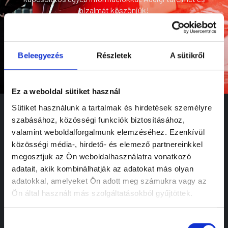
bizalmát köszönjük!
Vissza a főoldalra
Beleegyezés
Részletek
A sütikről
Ez a weboldal sütiket használ
Sütiket használunk a tartalmak és hirdetések személyre
szabásához, közösségi funkciók biztosításához,
valamint weboldalforgalmunk elemzéséhez. Ezenkívül
közösségi média-, hirdető- és elemező partnereinkkel
Tapasztalatra épülő megoldások az autó
megosztjuk az Ön weboldalhasználatra vonatkozó
teljes életútjára, egy helyen,
adatait, akik kombinálhatják az adatokat más olyan
kiszámíthatóan.
adatokkal, amelyeket Ön adott meg számukra vagy az
Ön által használt más szolgáltatásokból gyűjtöttek.
SZOLGÁLTATÁSOK
Márkafüggetlen szerviz
Hozzájárulás