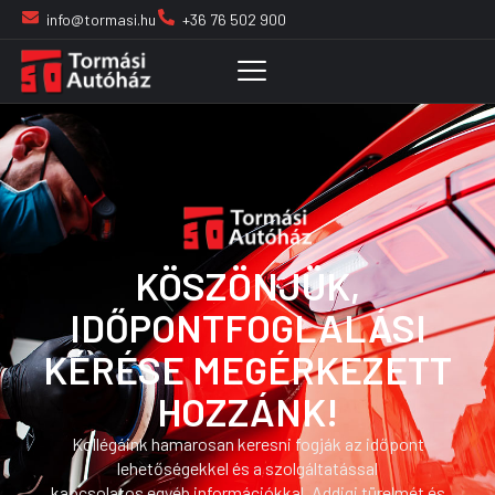
info@tormasi.hu
+36 76 502 900
KÖSZÖNJÜK,
IDŐPONTFOGLALÁSI
KÉRÉSE MEGÉRKEZETT
HOZZÁNK!
Kollégáink hamarosan keresni fogják az időpont
lehetőségekkel és a szolgáltatással
kapcsolatos egyéb információkkal. Addigi türelmét és