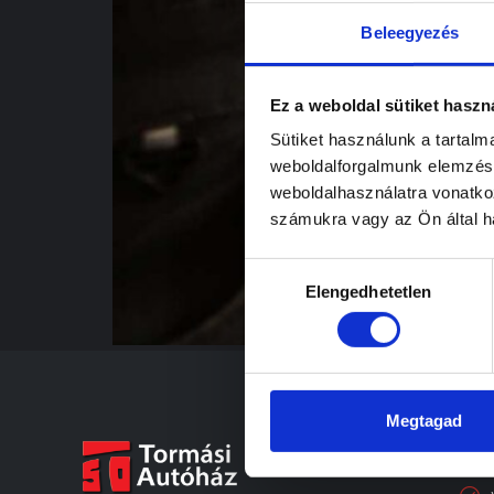
Beleegyezés
Ez a weboldal sütiket haszn
Sütiket használunk a tartal
weboldalforgalmunk elemzésé
weboldalhasználatra vonatko
számukra vagy az Ön által ha
Hozzájárulás
Elengedhetetlen
kiválasztása
Megtagad
SZ