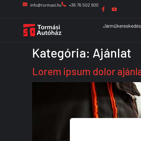
info@tormasi.hu
+36 76 502 900
Járműkereskedés
Kategória:
Ajánlat
Lorem ipsum dolor ajánl