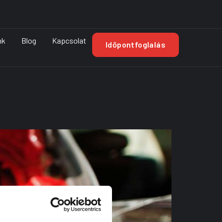
nk
Blog
Kapcsolat
Időpontfoglalás