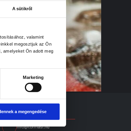
A sütikről
tosításához, valamint
einkkel megosztjuk az Ön
l, amelyeket Ön adott meg
Marketing
dennek a megengedése
ELÉRHETŐSÉGEK
E-MAIL CÍM
info@tormasi.hu