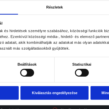
Részletek
ál
mak és hirdetések személyre szabásához, közösségi funkciók biz
hez. Ezenkívül közösségi média-, hirdető- és elemező partner
zó adatait, akik kombinálhatják az adatokat más olyan adatokka
sznált más szolgáltatásokból gyűjtöttek.
Beállítások
Statisztikai
Kiválasztás engedélyezése
Min
OLGÁLTATÁSOK
GYORS LINKEK
Márkafüggetlen szerviz
Főoldal