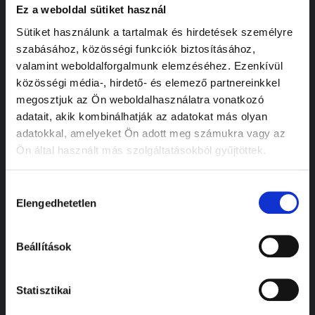
kiszámíthatóan.
Ez a weboldal sütiket használ
Sütiket használunk a tartalmak és hirdetések személyre
SZOLGÁLTATÁSOK
szabásához, közösségi funkciók biztosításához,
Márkafüggetlen szerviz
valamint weboldalforgalmunk elemzéséhez. Ezenkívül
közösségi média-, hirdető- és elemező partnereinkkel
Vizsgáztatás
megosztjuk az Ön weboldalhasználatra vonatkozó
Részecskeszűrő tisztítás
adatait, akik kombinálhatják az adatokat más olyan
Kerék szolgáltatások
adatokkal, amelyeket Ön adott meg számukra vagy az
Ön által használt más szolgáltatásokból gyűjtöttek.
Kárrendezés
Karosszéria és fényező
Hozzájárulás
Autokozmetika
Elengedhetetlen
kiválasztása
GYORS LINKEK
Főoldal
Beállítások
Járműkereskedés
Cégünk
Statisztikai
Csapatunk