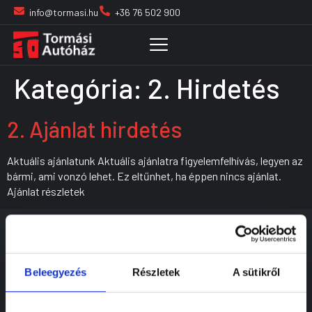
info@tormasi.hu
+36 76 502 900
Kategória:
2. Hirdetés
2. Ajánlat hirdetés
Aktuális ajánlatunk Aktuális ajánlatra figyelemfelhívás, legyen az
bármi, ami vonzó lehet. Ez eltűnhet, ha éppen nincs ajánlat.
Ajánlat részletek
Beleegyezés
Részletek
A sütikről
Tapasztalatra épülő megoldások az autó
teljes életútjára, egy helyen,