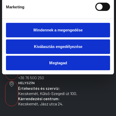
Karrier
Marketing
Ajánlataink
Blog
Kapcsolat
Mindennek a megengedése
Pályázatok
ELÉRHETŐSÉGEK
E-MAIL CÍM
Kiválasztás engedélyezése
info@tormasi.hu
TELEFONSZÁM
Értékesítés és szerviz:
Megtagad
+36 76 502 900
Kárrendezési centrum:
+36 76 500 250
HELYSZÍN
Értékesítés és szerviz:
Kecskemét, Külső-Szegedi út 100.
Kárrendezési centrum:
Kecskemét, Jász utca 24.