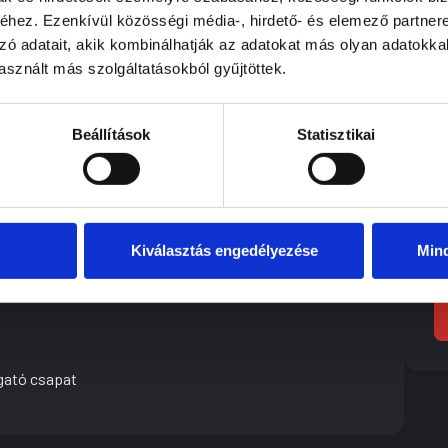
ettség (villamossági érdeklődéssel)
hez. Ezenkívül közösségi média-, hirdető- és elemező partner
ice, böngészők, diagnosztikai szoftverek)
zó adatait, akik kombinálhatják az adatokat más olyan adatokka
sznált más szolgáltatásokból gyűjtöttek.
 és önálló munkavégzés
Beállítások
Statisztikai
Toyota)
Ön
nyok, képzések
Kiválasztás engedélyezése
Min
gató csapat