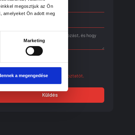
einkkel megosztjuk az Ön
l, amelyeket Ön adott meg
Marketing
életrajz
Elfogadom az
Adatkezelési tájékoztatót.
dennek a megengedése
Küldés