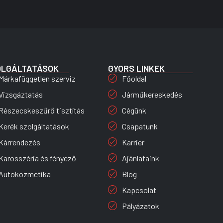
OLGÁLTATÁSOK
GYORS LINKEK
Márkafüggetlen szerviz
Főoldal
Vizsgáztatás
Járműkereskedés
Részecskeszűrő tisztítás
Cégünk
Kerék szolgáltatások
Csapatunk
Kárrendezés
Karrier
Karosszéria és fényező
Ajánlataink
Autokozmetika
Blog
Kapcsolat
Pályázatok