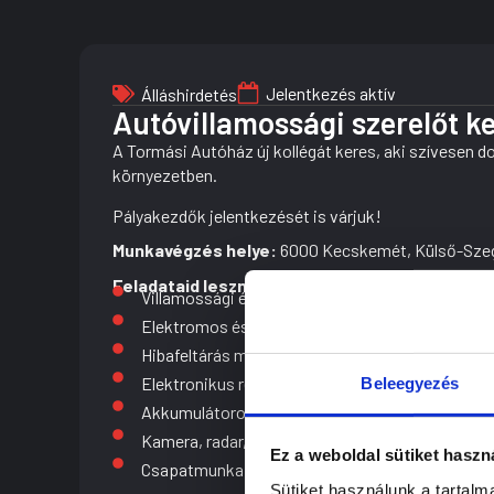
Jelentkezés aktív
Álláshirdetés
Autóvillamossági szerelőt 
A Tormási Autóház új kollégát keres, aki szívesen 
környezetben.
Pályakezdők jelentkezését is várjuk!
Munkavégzés helye:
6000 Kecskemét, Külső-Szege
Feladataid lesznek:
Villamossági és elektronikai rendszerek javítá
Elektromos és hibrid járművek diagnosztikája, 
Hibafeltárás modern diagnosztikai eszközökkel 
Elektronikus rendszerek (ABS, légzsák, világítás,
Beleegyezés
Akkumulátorok, indítómotorok, generátorok cse
Kamera, radar, riasztó és egyéb kiegészítők bes
Ez a weboldal sütiket haszn
Csapatmunka és együttműködés a szerviz kollé
Sütiket használunk a tartal