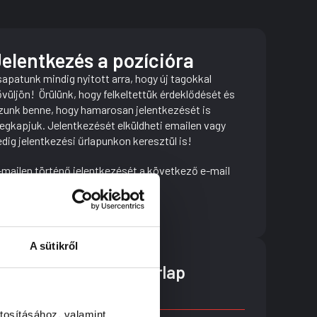
elentkezés a pozícióra
apatunk mindig nyitott arra, hogy új tagokkal
vüljön! Örülünk, hogy felkeltettük érdeklődését és
zunk benne, hogy hamarosan jelentkezését is
gkapjuk. Jelentkezését elküldheti emailen vagy
dig jelentkezési űrlapunkon keresztül is!
mailen történő jelentkezését a következő e-mail
mre várjuk:
info@tormasi.hu
A sütikről
Jelentkezési űrlap
tosításához, valamint