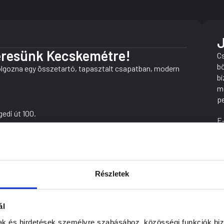
J
keresünk Kecskemétre!
Cs
bő
dolgozna egy összetartó, tapasztalt csapatban, modern
bí
me
pe
di út 100.
E-
cí
sa személy- és kishaszongépjárműveken
szervizelése
(Bosch, Launch, gyári célműszerek)
 komfort, klíma) javítása
Részletek
réje
zerelése
ál
gáival
mak és hirdetések személyre szabásához, közösségi funkciók biz