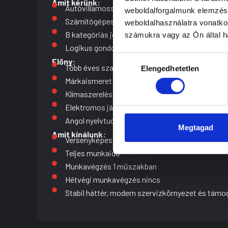
Amit kérünk:
Autóvillamossági szerelő vagy autószerelő végz
weboldalforgalmunk elemzésé
Számítógépes felhasználói szintű tudás (MS Off
weboldalhasználatra vonatko
B kategóriás jogositvány
számukra vagy az Ön által ha
Logikus gondolkodás, jó kommunikáció, precíz
Hozzájárulás
Előny:
Több éves szakmai tapasztalat
Elengedhetetlen
kiválasztása
Márkaismeret (Ford, Opel, VW, Peugeot, Suzuki, 
Klímaszerelési jogosultság
Elektromos járművekhez kapcsolódó tanúsítvá
Angol nyelvtudás műszaki dokumentációkhoz
Megtagad
Amit kínálunk:
Versenyképes, tapasztalathoz igazodó fizetés
Teljes munkaidő
Munkavégzés 1 műszakban
Hétvégi munkavégzés nincs
Stabil háttér, modern szervizkörnyezet és támo