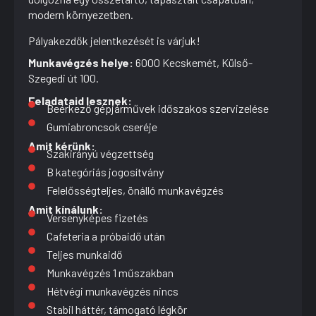
modern környezetben.
Pályakezdők jelentkezését is várjuk!
Munkavégzés helye:
6000 Kecskemét, Külső-
Szegedi út 100.
Feladataid lesznek:
Beérkező gépjárművek időszakos szervizelése
Gumiabroncsok cseréje
Amit kérünk:
Szakirányú végzettség
B kategóriás jogosítvány
Felelősségteljes, önálló munkavégzés
Amit kínálunk:
Versenyképes fizetés
Cafeteria a próbaidő után
Teljes munkaidő
Munkavégzés 1 műszakban
Hétvégi munkavégzés nincs
Stabil háttér, támogató légkör