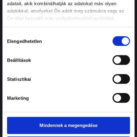
adatait, akik kombinálhatják az adatokat más olyan
adatokkal, amelyeket Ön adott meg számukra vagy az
Ön által használt más szolgáltatásokból gyűjtöttek.
Hozzájárulás
Elengedhetetlen
kiválasztása
Beállítások
Önéletrajz
Statisztikai
Elfogadom az
Adatkezelési tájékoztatót.
Marketing
Küldés
Mindennek a megengedése