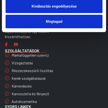
Kiválasztás engedélyezése
Megtagad
Tapasztalatra épülő megoldások az autó
teljes életútjára, egy helyen,
kiszámíthatóan.
SZOLGÁLTATÁSOK
Márkafüggetlen szerviz
Vizsgáztatás
Részecskeszűrő tisztítás
Kerék szolgáltatások
Kárrendezés
Karosszéria és fényező
Autokozmetika
GYORS LINKEK