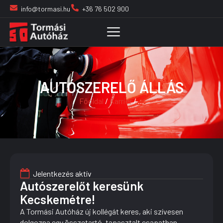
info@tormasi.hu
+36 76 502 900
AUTÓSZERELŐ ÁLLÁS
Főoldal
/
Karrier
/ …
Jelentkezés aktív
Autószerelőt keresünk
Kecskemétre!
A Tormási Autóház új kollégát keres, aki szívesen
dolgozna egy összetartó, tapasztalt csapatban,