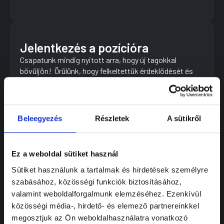
Jelentkezés a pozícióra
Csapatunk mindig nyitott arra, hogy új tagokkal
bővüljön! Örülünk, hogy felkeltettük érdeklődését és
bízunk benne, hogy hamarosan jelentkezését is
megkapjuk. Jelentkezését elküldheti emailen vagy
pedig jelentkezési űrlapunkon keresztül is!
Beleegyezés
Részletek
A sütikről
E-mailen történő jelentkezését a következő e-mail
címre várjuk:
info@tormasi.hu
Ez a weboldal sütiket használ
Sütiket használunk a tartalmak és hirdetések személyre
szabásához, közösségi funkciók biztosításához,
valamint weboldalforgalmunk elemzéséhez. Ezenkívül
Jelentkezési űrlap
közösségi média-, hirdető- és elemező partnereinkkel
megosztjuk az Ön weboldalhasználatra vonatkozó